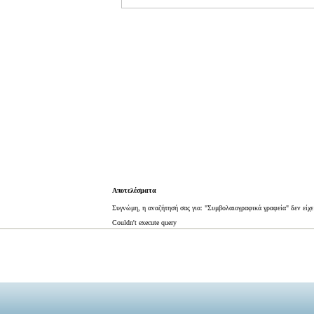
Αποτελέσματα
Συγνώμη, η αναζήτησή σας για: "Συμβολαιογραφικά γραφεία" δεν είχ
Couldn't execute query