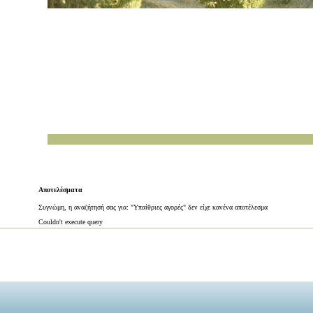
Αποτελέσματα
Συγνώμη, η αναζήτησή σας για: "Υπαίθριες αγορές" δεν είχε κανένα αποτέλεσμα
Couldn't execute query